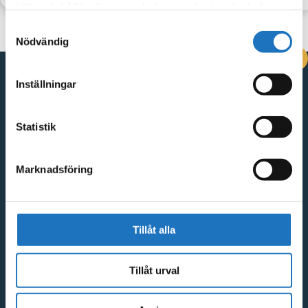
tillhandahållit eller som de har samlat in när du har
använt deras tjänster.
Samtyckesval
Nödvändig
DRIFTINFORMATION
Inställningar
Kontakta oss
Statistik
Vingåkersvägen 18, 641 51 Katrineholm
Kontakta oss
Marknadsföring
Snabblänkar
GDPR och integritetspolicy
Tillåt alla
Visselblåsarfunktion
Tillåt urval
Faktureringsrutiner