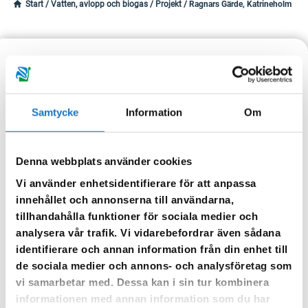
Start
/
Vatten, avlopp och biogas
/
Projekt
/
Ragnars Gärde, Katrineholm
Uppdaterad: 2021-09-14
Publicerad: 2021-05-10
Ragnars Gärde, Katrineholm
Samtycke
Information
Om
Utbyggnad av ledningsnätet på Ragnars Gärde etapp två, i Forssjö.
Eriksberg exploarar ett nytt bostadsområde i utkanten av Forssjö
och i samband med detta så bygger vi på Sörmland Vatten ut vårt
Denna webbplats använder cookies
ledningsnät.
Vi använder enhetsidentifierare för att anpassa
innehållet och annonserna till användarna,
Byggnationen har startat och VA-arbetena beräknas vara klara
tillhandahålla funktioner för sociala medier och
hösten 2021.
analysera vår trafik. Vi vidarebefordrar även sådana
identifierare och annan information från din enhet till
de sociala medier och annons- och analysföretag som
vi samarbetar med. Dessa kan i sin tur kombinera
TILLBAKA
informationen med annan information som du har