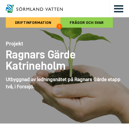
Hoppa till det huvudsakliga innehålle
DRIFTINFORMATION
FRÅGOR OCH SVAR
1
Projekt
Ragnars Gärde
Katrineholm
Utbyggnad av ledningsnätet på Ragnars Gärde etapp
två, i Forssjö.