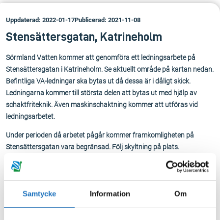
Uppdaterad: 2022-01-17
Publicerad: 2021-11-08
Stensättersgatan, Katrineholm
Sörmland Vatten kommer att genomföra ett ledningsarbete på
Stensättersgatan i Katrineholm. Se aktuellt område på kartan nedan.
Befintliga VA-ledningar ska bytas ut då dessa är i dåligt skick.
Ledningarna kommer till största delen att bytas ut med hjälp av
schaktfriteknik. Även maskinschaktning kommer att utföras vid
ledningsarbetet.
Under perioden då arbetet pågår kommer framkomligheten på
Stensättersgatan vara begränsad. Följ skyltning på plats.
Ledningsarbetet utförs av Sörmland Vatten i samarbete med vår
entreprenör Bygg & Schakt AB. Arbetet planeras att starta under
vecka 45 2021 och beräknas vara färdigt under vecka 50 2021.
Samtycke
Information
Om
Vissa driftstörningar av vattenleveransen kommer ske för
fastigheter i anslutning till det aktuella området, vilket vi hoppas att