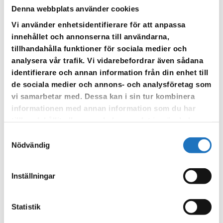
Denna webbplats använder cookies
ni har överseende med. Information om vattenavstängning
meddelas i god tid innan avstängning.
Vi använder enhetsidentifierare för att anpassa
innehållet och annonserna till användarna,
tillhandahålla funktioner för sociala medier och
analysera vår trafik. Vi vidarebefordrar även sådana
identifierare och annan information från din enhet till
de sociala medier och annons- och analysföretag som
vi samarbetar med. Dessa kan i sin tur kombinera
informationen med annan information som du har
tillhandahållit eller som de har samlat in när du har
använt deras tjänster.
Samtyckesval
Nödvändig
Inställningar
Statistik
TILLBAKA