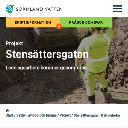
Hoppa till det huvudsakliga innehålle
DRIFTINFORMATION
FRÅGOR OCH SVAR
4
Projekt
Stensättersgatan
Ledningsarbete kommer genomföras.
Start
/
Vatten, avlopp och biogas
/
Projekt
/
Stensättersgatan, Katrineholm