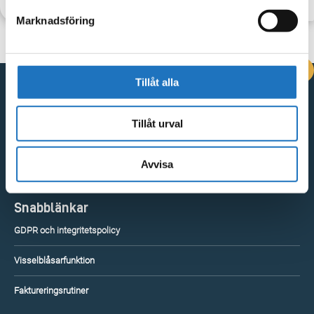
Marknadsföring
DRIFTINFORMATION
Tillåt alla
Kontakta oss
Tillåt urval
Vingåkersvägen 18, 641 51 Katrineholm
Kontakta oss
Avvisa
Snabblänkar
GDPR och integritetspolicy
Visselblåsarfunktion
Faktureringsrutiner