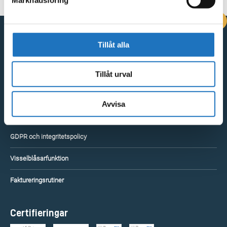
DRIFTINFORMATION
Tillåt alla
Kontakta oss
Tillåt urval
Vingåkersvägen 18, 641 51 Katrineholm
Kontakta oss
Avvisa
Snabblänkar
GDPR och integritetspolicy
Visselblåsarfunktion
Faktureringsrutiner
Certifieringar