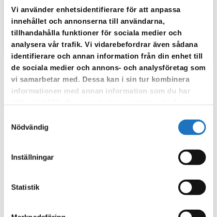
Vi använder enhetsidentifierare för att anpassa
Övrigt
innehållet och annonserna till användarna,
tillhandahålla funktioner för sociala medier och
Sörmland Vattens YouTube-kanal
Filmer
analysera vår trafik. Vi vidarebefordrar även sådana
identifierare och annan information från din enhet till
de sociala medier och annons- och analysföretag som
vi samarbetar med. Dessa kan i sin tur kombinera
informationen med annan information som du har
tillhandahållit eller som de har samlat in när du har
använt deras tjänster.
Samtyckesval
Nödvändig
Inställningar
Statistik
Marknadsföring