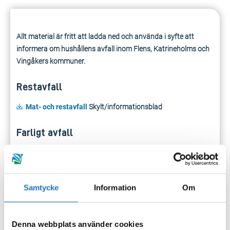
Allt material är fritt att ladda ned och använda i syfte att
informera om hushållens avfall inom Flens, Katrineholms och
Vingåkers kommuner.
Restavfall
Mat- och restavfall
Skylt/informationsblad
Farligt avfall
Sortera och lämna farligt avfall från ditt hushåll
Folder
Matavfall
Samtycke
Information
Om
Sorteringsinstruktion matavfall
Folder
Matavfall
Skylt/informationsblad
Sortera matavfall
Skylt/informationsblad
Denna webbplats använder cookies