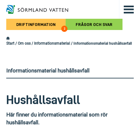
Hoppa till det huvudsakliga innehålle
DRIFTINFORMATION
FRÅGOR OCH SVAR
2
Start
/
Om oss
/
Informationsmaterial
/
Informationsmaterial hushållsavfall
Informationsmaterial hushållsavfall
Hushållsavfall
Här finner du informationsmaterial som rör
hushållsavfall.