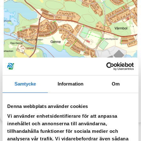
Samtycke
Information
Om
Berörda fastigheter av arbete med spolning av vattenledningar.
Denna webbplats använder cookies
TILLBAKA
Vi använder enhetsidentifierare för att anpassa
innehållet och annonserna till användarna,
tillhandahålla funktioner för sociala medier och
analysera vår trafik. Vi vidarebefordrar även sådana