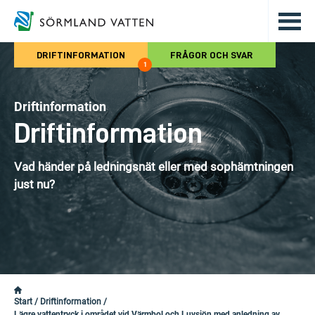
Hoppa till det huvudsakliga innehålle
DRIFTINFORMATION
FRÅGOR OCH SVAR
1
Driftinformation
Driftinformation
Vad händer på ledningsnät eller med sophämtningen
just nu?
Start
/
Driftinformation
/
Lägre vattentryck i området vid Värmbol och Luvsjön med anledning av