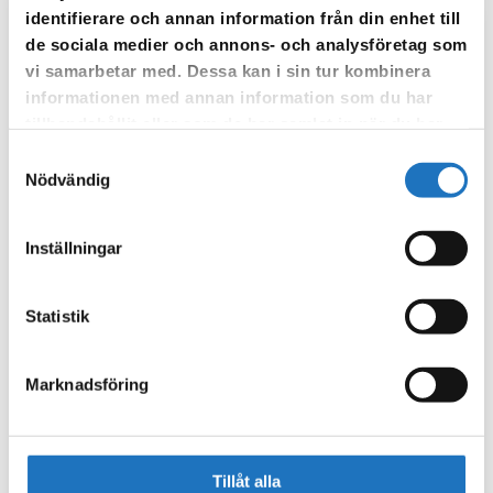
identifierare och annan information från din enhet till
de sociala medier och annons- och analysföretag som
Anmäl dig till vår sms-tjänst.
vi samarbetar med. Dessa kan i sin tur kombinera
Vår sms-tjänst använder vi enbart för att kunna informera dig
informationen med annan information som du har
om driftstörningar och andra händelser som kan påverka dig
tillhandahållit eller som de har samlat in när du har
som fastighetsägare.
använt deras tjänster.
Samtyckesval
Nödvändig
Inställningar
Statistik
Marknadsföring
Tillåt alla