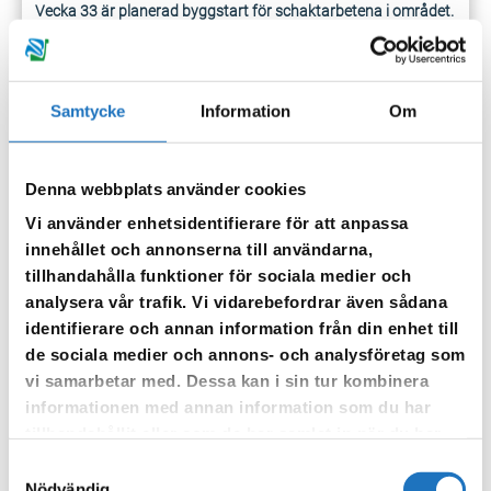
Vecka 33 är planerad byggstart för schaktarbetena i området.
Som vi tidigare informerat om kommer arbetet starta i de delar
som ingår i Malmsjöbergs vattenförening, Bergsvägen och
Strandvägen. Denna etapp planeras tas i drift vid årsskiftet
Samtycke
Information
Om
2022/2023. Parallellt med ovanstående kommer även arbeten
pågå i Fållökna. Hela entreprenaden beräknas vara
färdigställd till sommaren 2023. Vi återkommer med
Denna webbplats använder cookies
detaljerad tidplan över schaktsträckor i samband med att
Vi använder enhetsidentifierare för att anpassa
entreprenören påbörjar arbetet.
innehållet och annonserna till användarna,
tillhandahålla funktioner för sociala medier och
Vi kommer inte kalla till något nytt informationsmöte inför
analysera vår trafik. Vi vidarebefordrar även sådana
byggstart. Den information ni fick vid tidigare möte gäller
identifierare och annan information från din enhet till
fortfarande förutom att vi nu har Sorex som entreprenör i
de sociala medier och annons- och analysföretag som
övrigt har vi samma organisation i projektet. Vi återkommer
vi samarbetar med. Dessa kan i sin tur kombinera
med kontaktuppgifter till entreprenören.
informationen med annan information som du har
Det inspelade informationsmötet finns på föreningens
tillhandahållit eller som de har samlat in när du har
hemsida samt på länken:
https://youtu.be/rS4hpIfkpE0
använt deras tjänster.
Samtyckesval
Nödvändig