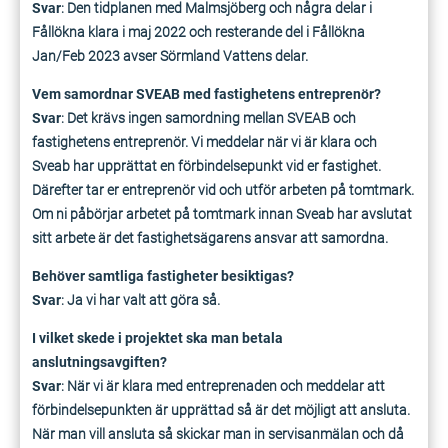
Svar
: Den tidplanen med Malmsjöberg och några delar i
Fållökna klara i maj 2022 och resterande del i Fållökna
Jan/Feb 2023 avser Sörmland Vattens delar.
Vem samordnar SVEAB med fastighetens entreprenör?
Svar
: Det krävs ingen samordning mellan SVEAB och
fastighetens entreprenör. Vi meddelar när vi är klara och
Sveab har upprättat en förbindelsepunkt vid er fastighet.
Därefter tar er entreprenör vid och utför arbeten på tomtmark.
Om ni påbörjar arbetet på tomtmark innan Sveab har avslutat
sitt arbete är det fastighetsägarens ansvar att samordna.
Behöver samtliga fastigheter besiktigas?
Svar
: Ja vi har valt att göra så.
I vilket skede i projektet ska man betala
anslutningsavgiften?
Svar
: När vi är klara med entreprenaden och meddelar att
förbindelsepunkten är upprättad så är det möjligt att ansluta.
När man vill ansluta så skickar man in servisanmälan och då