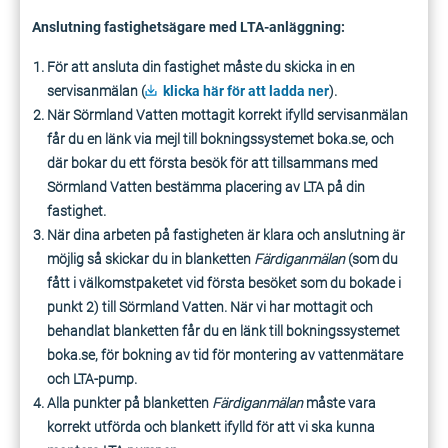
Anslutning fastighetsägare med LTA-anläggning:
För att ansluta din fastighet måste du skicka in en
servisanmälan (
klicka här för att ladda ner
).
När Sörmland Vatten mottagit korrekt ifylld servisanmälan
får du en länk via mejl till bokningssystemet boka.se, och
där bokar du ett första besök för att tillsammans med
Sörmland Vatten bestämma placering av LTA på din
fastighet.
När dina arbeten på fastigheten är klara och anslutning är
möjlig så skickar du in blanketten
Färdiganmälan
(som du
fått i välkomstpaketet vid första besöket som du bokade i
punkt 2) till Sörmland Vatten. När vi har mottagit och
behandlat blanketten får du en länk till bokningssystemet
boka.se, för bokning av tid för montering av vattenmätare
och LTA-pump.
Alla punkter på blanketten
Färdiganmälan
måste vara
korrekt utförda och blankett ifylld för att vi ska kunna