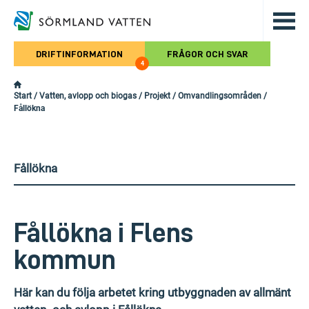
Hoppa till det huvudsakliga innehålle
DRIFTINFORMATION
FRÅGOR OCH SVAR
4
Start
/
Vatten, avlopp och biogas
/
Projekt
/
Omvandlingsområden
/
Fållökna
Fållökna
Fållökna i Flens
kommun
Här kan du följa arbetet kring utbyggnaden av allmänt