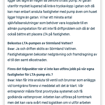
ligger det lägre än vägen så behövs oftast pump. Är gatan
utanför mycket kuperad så krävs tryckavlopp i gatan och då
kan man enbart ansluta fastigheter med pump även om huset
ligger högre än gatan. Vi har ett minsta antal
självfallsanslutningar som behöver vara kopplade till en
allmän pumpstation för att inte få driftproblem och då är det
också bättre att placera LTA på fastigheten.
Bekostas LTA-pumpen av Sörmland Vatten?
Svar
: Ja och driften sköts av Sörmland Vattnen.
Fastighetsägaren bekostar nedgrävning och framdragning av
el till den samt elkostnaden.
Finns det tidpunkter när vi inte kan utföra jobb på vår egna
fastigheter för LTA-pump etc.?
Svar
: Man får inte ansluta till ventil och brunnar som anläggs
vid tomtgräns förens vi meddelat att det är klart. Vår
entreprenör måste först provtrycka systemet och få
godkända vattenprover. Arbeten kan utföras på tomtmark
men det kan vara svårt med logistiken om vi utför arbeten