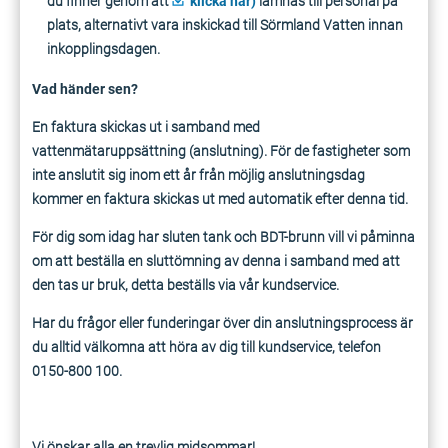
du finner genom att
klicka här)
lämnas till personal på
plats, alternativt vara inskickad till Sörmland Vatten innan
inkopplingsdagen.
Vad händer sen?
En faktura skickas ut i samband med
vattenmätaruppsättning (anslutning). För de fastigheter som
inte anslutit sig inom ett år från möjlig anslutningsdag
kommer en faktura skickas ut med automatik efter denna tid.
För dig som idag har sluten tank och BDT-brunn vill vi påminna
om att beställa en sluttömning av denna i samband med att
den tas ur bruk, detta beställs via vår kundservice.
Har du frågor eller funderingar över din anslutningsprocess är
du alltid välkomna att höra av dig till kundservice, telefon
0150-800 100.
Vi önskar alla en trevlig midsommar!