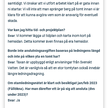
samtidigt. Vi önskar att vi utfört arbetet klart på er gata innan
ni startar. Vi vill inte att man spränger berg på tomt innan vi är
klara för att kunna avgöra vem som är ansvarig för eventuell
skada.
Var kan jag hitta tid- och projektplan?
Svar
: Vi kommer lägga ut tidplan och karta inom kort på
hemsidan. Detta kommer även finnas på era hemsidor.
Borde inte anslutningsavgiften baseras på ledningens längd
och inte på vilken yta en tomt har?
Svar
: Taxan är uppbyggd enligt anvisningar från Svenskt
Vatten. Det är vanligtvis så att en stor tomtytan också innebär
längre ledningsdragning.
Om stamledningsnätet är klart och besiktigat jan/feb 2023
(Fållökna). Har man därefter ett år på sig att ansluta (dvs
under 2023)?
Svar
: Ja