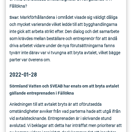
Fållökna?
Svar:
Markförhållandena i området visade sig väldigt dåliga
och mycket varierande vilket ledde till att bygghandlingarna
inte gick att arbeta strikt efter. Den dialog och det samarbete
som krävdes mellan beställare och entreprenör för att ändå
driva arbetet vidare under de nya förutsättningarna fanns
tyvärr inte därav var vi tvungna att bryta avtalet, vilket bägge
parter var överens om.
2022-01-28
Sörmland Vatten och SVEAB har enats om att bryta avtalet
gällande entreprenaden i Fållökna
Anledningen till att avtalet bryts är att oförutsedda
omständigheter avviker från vad parterna hade att utgå ifrån
vid avtalstecknande. Entreprenaden är i skrivande stund
avslutad. Vi beklagar att detta har inträffat men prioriterar att