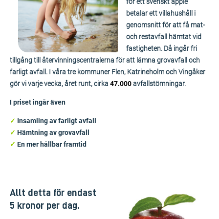
för ett svenskt äpple
betalar ett villahushåll i
genomsnitt för att få mat-
och restavfall hämtat vid
fastigheten. Då ingår fri
tillgång till återvinningscentralerna för att lämna grovavfall och
farligt avfall. I våra tre kommuner Flen, Katrineholm och Vingåker
gör vi varje vecka, året runt, cirka
47.000
avfallstömningar.
I priset ingår även
✓
Insamling av farligt avfall
✓
Hämtning av grovavfall
✓
En mer hållbar framtid
Allt detta för endast
5 kronor per dag.