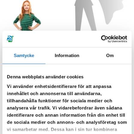
Samtycke
Information
Om
Denna webbplats använder cookies
Vi använder enhetsidentifierare för att anpassa
innehållet och annonserna till användarna,
Det finns vatten i kranen
tillhandahålla funktioner för sociala medier och
analysera vår trafik. Vi vidarebefordrar även sådana
Tar du många gånger för givet att när du vrider på kranen ska det
identifierare och annan information från din enhet till
komma rent vatten? Dricksvattnet är vårt mest kontrollerade
de sociala medier och annons- och analysföretag som
livsmedel. Vi har tillgång till det dygnet runt direkt i kranen. Det är
vi samarbetar med. Dessa kan i sin tur kombinera
gott, hälsosamt, lokalproducerat och kostar bara omkring
7