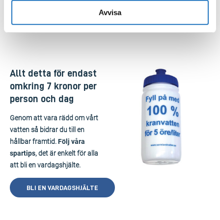
Avvisa
* baserat på en förbrukning på 140 liter per person och dygn.
Allt detta för endast
omkring 7 kronor per
person och dag
Genom att vara rädd om vårt
vatten så bidrar du till en
hållbar framtid.
Följ våra
spartips
, det är enkelt för alla
att bli en vardagshjälte.
BLI EN VARDAGSHJÄLTE