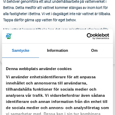
Vi behöver genomföra ett akut underhållsarbete på vattenverket i
Bettna. Detta medför att vattnet kommer stängas av inom kort för
alla fastigheter i Bettna. Vi vet i dagsläget inte när vattnet är tillbaka.
Tappa därför gärna upp vatten för eget behov.
När vattnet kommer tillbaka kan det vara missfärgat eller innehålla
luft, detta avhjälps genom att spola i kranen tills vattnet är klart igen.
Samtycke
Information
Om
TILLBAKA
Denna webbplats använder cookies
Vi använder enhetsidentifierare för att anpassa
innehållet och annonserna till användarna,
tillhandahålla funktioner för sociala medier och
Anmäl dig till vår sms-tjänst.
analysera vår trafik. Vi vidarebefordrar även sådana
Vår sms-tjänst använder vi enbart för att kunna informera dig
identifierare och annan information från din enhet till
om driftstörningar och andra händelser som kan påverka dig
de sociala medier och annons- och analysföretag som
som fastighetsägare.
vi samarbetar med. Dessa kan i sin tur kombinera