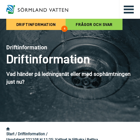
Hoppa till det huvudsakliga innehålle
DRIFTINFORMATION
FRÅGOR OCH SVAR
4
Driftinformation
Driftinformation
Vad händer på ledningsnät eller med sophämtningen
just nu?
Start
/
Driftinformation
/
Uppdaterat 221108 kl 11:25: Vattnet är tillbaka i Bettna